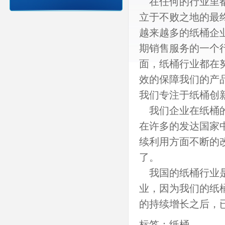
在任何的行业里都
立于不败之地的最
越来越多的纸桶企
期销售服务的一个
面，纸桶行业都在
效的保障我们的产
我们专注于纸桶创
我们企业在纸桶的
在许多的发达国家
续利用方面不断的
了。
我国的纸桶行业是
业，因为我们的纸
的持续增长之后，已
标签：纸桶