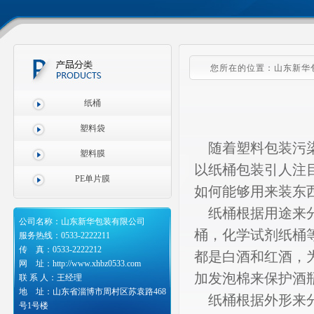
您所在的位置：山东新华包
纸桶
塑料袋
随着塑料包装污染
塑料膜
以纸桶包装引人注
PE单片膜
如何能够用来装东
纸桶根据用途来分
公司名称：山东新华包装有限公司
桶，化学试剂纸桶
服务热线：0533-2222211
传 真：0533-2222212
都是白酒和红酒，
网 址：http://www.xhbz0533.com
加发泡棉来保护酒
联 系 人：王经理
地 址：山东省淄博市周村区苏袁路468
纸桶根据外形来分
号1号楼