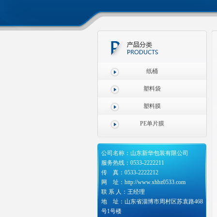
纸桶
塑料袋
塑料膜
PE单片膜
公司名称：山东新华包装有限公司
服务热线：0533-2222211
传 真：0533-2222212
网 址：http://www.xhbz0533.com
联 系 人：王经理
地 址：山东省淄博市周村区苏袁路468
号1号楼