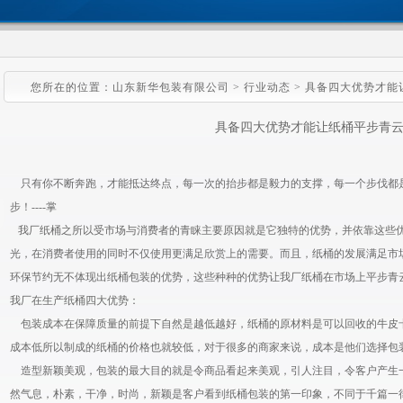
您所在的位置：山东新华包装有限公司 > 行业动态 > 具备四大优势才
具备四大优势才能让纸桶平步青
只有你不断奔跑，才能抵达终点，每一次的抬步都是毅力的支撑，每一个步伐都
步！----掌
我厂纸桶之所以受市场与消费者的青睐主要原因就是它独特的优势，并依靠这些
光，在消费者使用的同时不仅使用更满足欣赏上的需要。而且，纸桶的发展满足市
环保节约无不体现出纸桶包装的优势，这些种种的优势让我厂纸桶在市场上平步青
我厂在生产纸桶四大优势：
包装成本在保障质量的前提下自然是越低越好，纸桶的原材料是可以回收的牛皮
成本低所以制成的纸桶的价格也就较低，对于很多的商家来说，成本是他们选择包
造型新颖美观，包装的最大目的就是令商品看起来美观，引人注目，令客户产生
然气息，朴素，干净，时尚，新颖是客户看到纸桶包装的第一印象，不同于千篇一