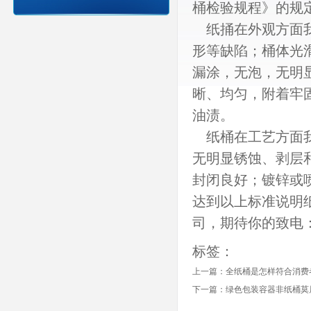
桶检验规程》的规
纸捅在外观方面我
形等缺陷；桶体光
漏涂，无泡，无明
晰、均匀，附着牢
油渍。
纸桶在工艺方面我
无明显锈蚀、剥层
封闭良好；镀锌或
达到以上标准说明
司，期待你的致电：40
标签：
上一篇：
全纸桶是怎样符合消费
下一篇：
绿色包装容器非纸桶莫