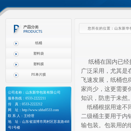
您所在的位置：山东新华包
纸桶
塑料袋
纸桶在国内已经拥
塑料膜
广泛采用，尤其是
PE单片膜
飞速发展，纸桶也
家尚少，这更需要
公司名称：山东新华包装有限公司
知识，防患于未然
服务热线：0533-2222211
传 真：0533-2222212
纸桶根据用途不同
网 址：http://www.xhbz0533.com
二级桶主要用于内
联 系 人：王经理
地 址：山东省淄博市周村区苏袁路468
输包装。包装用的纸
号1号楼